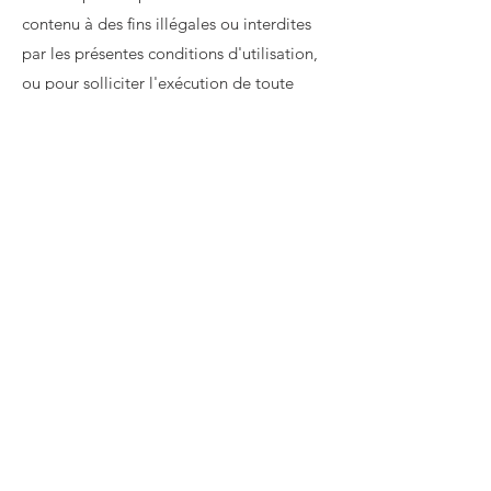
contenu à des fins illégales ou interdites
par les présentes conditions d'utilisation,
ou pour solliciter l'exécution de toute
activité illégale ou autre activité qui
enfreint les droits de Dede Global Limited
ou d'autres.
À propos de TV
Des produits
Guard
Rédaction
Protecteur d'écran de
télévision
Environnement
Protecteur d'écran de
moniteur
Soutien
pour Apple iMac
Contact
politique de
Ventes et
confidentialité
remboursements
Confidenti
Ventes et amp; Politique de
alité
remboursement