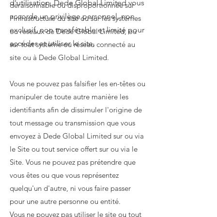
d'utilisation, Dede Global Limited vous
déraisonnable ou disproportionnée sur
accorde un privilège personnel, non
l’infrastructure du site ou sur les systèmes
exclusif, non transférable et limité pour
ou réseaux de Dede Global Limited, ou
accéder et utiliser le site.
sur tout système ou réseau connecté au
site ou à Dede Global Limited.
Vous ne pouvez pas falsifier les en-têtes ou
manipuler de toute autre manière les
identifiants afin de dissimuler l'origine de
tout message ou transmission que vous
envoyez à Dede Global Limited sur ou via
le Site ou tout service offert sur ou via le
Site. Vous ne pouvez pas prétendre que
vous êtes ou que vous représentez
quelqu'un d'autre, ni vous faire passer
pour une autre personne ou entité.
Vous ne pouvez pas utiliser le site ou tout