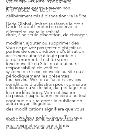
VOUS N'ÊTES PAS D'ACCORD,
informations par tout moyen non
N'UTILISEZ PAS LE SITE.
délibérément mis à disposition via le Site.
Dede Global Limited se réserve le droit
Dede Global Limited se réserve le
d'interdire une telle activité.
droit, à sa seule discrétion, de changer,
modifier, ajouter ou supprimer des
Vous ne pouvez pas tenter d'obtenir un
parties de ces conditions d'utilisation,
accès non autorisé à toute partie ou
à tout moment. Il est de votre
fonctionnalité du Site, ou à tout autre
responsabilité de vérifier
système ou réseau connecté au Site ou à
périodiquement les présentes
tout serveur Wix, ou à l'un des services
conditions d'utilisation pour connaître
offerts sur ou via le Site, par piratage, mot
les modifications. Votre utilisation
de passe. « exploitation minière » ou tout
continue du site après la publication
autre moyen illégitime.
des modifications signifiera que vous
acceptez les modifications. Tant que
Vous acceptez de ne prendre aucune
vous respectez ces conditions
mesure imposant une charge