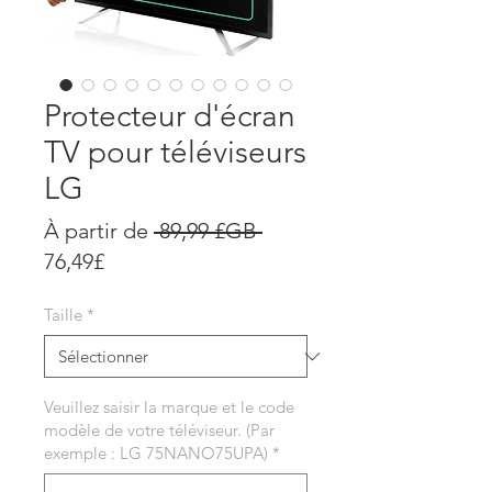
Protecteur d'écran
TV pour téléviseurs
LG
Prix
À partir de
 89,99 £GB 
Prix
original
76,49£
promotionnel
Taille
*
Veuillez saisir la marque et le code
modèle de votre téléviseur. (Par
exemple : LG 75NANO75UPA)
*