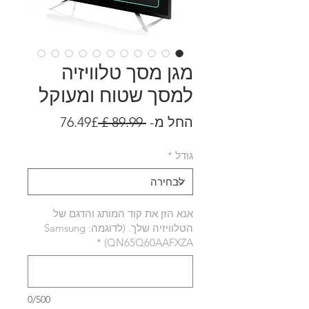
מגן מסך טלוויזיה
למסך שטוח ומעוקל
מחיר
מחיר
החל מ-
 ‏89.99 ‏£ 
76.49£
רגיל
מבצע
גודל
*
אנא הזן את קוד המותג והדגם של
הטלוויזיה שלך. (לדוגמה: Samsung
*
QN65Q60AAFXZA)
0/500