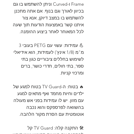
Frame ו-Curved וניתן להשתמש בו גם
בכיוון לאורך וגם בנוף. אם אתה מתכנן
להשתמש בו במצב דיוקן, אנא צור
איתנו קשר באמצעות הודעות תוך שעה
לכל המאוחר לאחר ביצוע ההזמנה.
💪 עמידות: עשוי עם PETG בעובי 3
מ"מ (1/8 אינץ') לעמידות, הוא אידיאלי
לשימוש בחללים ציבוריים כגון בתי
ספר, בתי חולים, חדרי כושר, ברים
ומרכזי קניות.
🔥 בטוח: ה-TV Guard בטוח למגע של
ילדים וחיות מחמד ואף מתאים למגע
עם מזון. יש לו עמידות בפני אש מעולה
בהשוואה לפרספקס והוא נכבה
אוטומטית עם הסרת מקור הלהבה.
🛠️ התקנה קלה: TV Guard קל