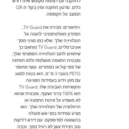
להתקנה עם רצועות סקוטש ואינו דורש
כלים. סרטון התקנה זמין בקוד ה-QR
המוצב על הקופסה.
⭐תיאורים: מכירה את TV Guard,
הפתרון האולטימטיבי להגנה על
הטלוויזיה שלך. שלא כמו מגיני מסך
אוניברסליים, TV Guard מותאם כך
שיתאים לדגם הטלוויזיה הספציפי שלך,
ומבטיח התאמה מושלמת וללא חסימה
של פסי קול או כפתורים. עשוי מחומר
PETG בעובי 3 מ"מ, הוא בטוח למגע
עם מזון וידוע בעמידות הפגיעה
והקשיחות הגבוהה שלו. TV Guard
הוא 100% ברור ושקוף, ומבטיח שהוא
לא משפיע על איכות התמונה או
הרזולוציה של הטלוויזיה שלך. הוא
מציע עמידות בפני אש מעולה
בהשוואה לפרספקס, עם דירוג דליקות
טוב ויצירת עשן לא רעיל נמוך. נכבה