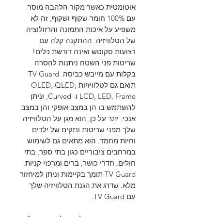
אוטומטית כאשר מקור הלהבה מוסר.
עם 100% חומר שקוף ושקוף, זה לא
משפיע על איכות התמונה והרזולוציה
של הטלוויזיה. ההתקנה קלה עם
רצועות סקוטש ואינה דורשת כלים!
שריטות פני השטח ניתנות להסרה
בקלות עם מייבש כביסה. TV Guard
תואם גם לטלוויזיות OLED, QLED,
LCD, LED, Frame ו- Curved, וניתן
להשתמש בו הן במצב אופקי והן במצב
אנכי. יתר על כן, הוא מגן על הטלוויזיה
שלך מפני שריטות ונזקים של ילדים
וחיות מחמד. הוא מתאים גם לשימוש
במרחבים ציבוריים כגון בתי ספר, בתי
חולים, חדרי כושר, ברים ומרכזי קניות.
TV Guard תומך בקיימות וניתן למיחזור
מלא. שדרג את הגנת הטלוויזיה שלך
עם TV Guard.