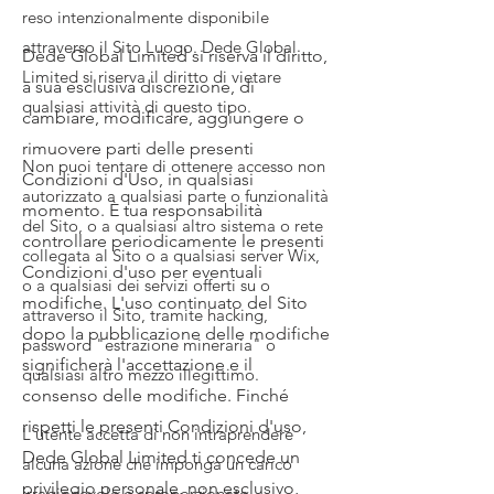
reso intenzionalmente disponibile
attraverso il Sito Luogo. Dede Global
Dede Global Limited si riserva il diritto,
Limited si riserva il diritto di vietare
a sua esclusiva discrezione, di
qualsiasi attività di questo tipo.
cambiare, modificare, aggiungere o
rimuovere parti delle presenti
Non puoi tentare di ottenere accesso non
Condizioni d'Uso, in qualsiasi
autorizzato a qualsiasi parte o funzionalità
momento. È tua responsabilità
del Sito, o a qualsiasi altro sistema o rete
controllare periodicamente le presenti
collegata al Sito o a qualsiasi server Wix,
Condizioni d'uso per eventuali
o a qualsiasi dei servizi offerti su o
modifiche. L'uso continuato del Sito
attraverso il Sito, tramite hacking,
dopo la pubblicazione delle modifiche
password "estrazione mineraria" o
significherà l'accettazione e il
qualsiasi altro mezzo illegittimo.
consenso delle modifiche. Finché
rispetti le presenti Condizioni d'uso,
L'utente accetta di non intraprendere
Dede Global Limited ti concede un
alcuna azione che imponga un carico
privilegio personale, non esclusivo,
irragionevole o sproporzionato