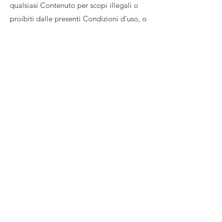
qualsiasi Contenuto per scopi illegali o
proibiti dalle presenti Condizioni d'uso, o
per sollecitare lo svolgimento di qualsiasi
attività illegale o altra attività che violi i
diritti di Dede Global Limited o altri.
A proposito di TV
Prodotti
Guard
Sala stampa
Proteggi schermo TV
Ambiente
Proteggi schermo per
monitor
Supporto
per Apple iMac
Contatto
politica sulla
Vendite e rimborsi
riservatezza
Privacy
Vendite e Politica di
rimborso
Termini di
Spedizioni internazionali
utilizzo