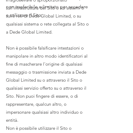
non trasferibile e limitato per accedere
sull'infrastruttura del Sito o sui sistemi o
e utilizzare il Sito.
sulle reti di Dede Global Limited, o su
qualsiasi sistema o rete collegata al Sito o
a Dede Global Limited.
Non è possibile falsificare intestazioni o
manipolare in altro modo identificatori al
fine di mascherare l'origine di qualsiasi
messaggio o trasmissione inviata a Dede
Global Limited su o attraverso il Sito o
qualsiasi servizio offerto su o attraverso il
Sito. Non puoi fingere di essere, o di
rappresentare, qualcun altro, o
impersonare qualsiasi altro individuo o
entità.
Non è possibile utilizzare il Sito o