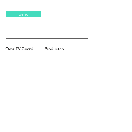
Send
Over TV Guard
Producten
Nieuwskamer
Tv-schermbeschermer
Omgeving
Schermbeschermer voor
monitoren
Steun
voor Apple iMac
Contact
Privacybeleid
Verkoop en
terugbetalingen
Privacy
Verkoop &
Terugbetalingsbeleid
Gebruiksvoorwa
Internationale verzending
arden