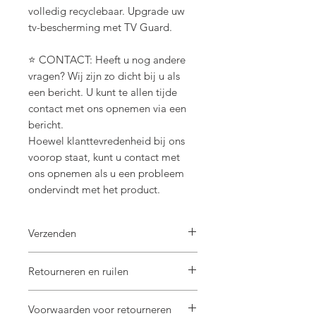
volledig recyclebaar. Upgrade uw
tv-bescherming met TV Guard.
⭐ CONTACT: Heeft u nog andere
vragen? Wij zijn zo dicht bij u als
een bericht. U kunt te allen tijde
contact met ons opnemen via een
bericht.
Hoewel klanttevredenheid bij ons
voorop staat, kunt u contact met
ons opnemen als u een probleem
ondervindt met het product.
Verzenden
Verwerkingstijd
Retourneren en ruilen
1-2 werkdagen
geschatte aankomsttijd
Verenigde Staten / 2-6 werkdagen
Vanwege de aard van deze artikelen kan
Voorwaarden voor retourneren
Canada / 2-7 werkdagen
ik geen retourzendingen accepteren,