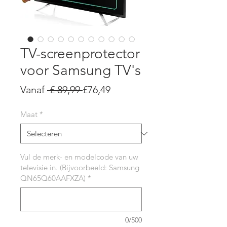
TV-screenprotector
voor Samsung TV's
Normale
Verkoopprijs
Vanaf
 £ 89,99 
£76,49
prijs
Maat
*
Vul de merk- en modelcode van uw
televisie in. (Bijvoorbeeld: Samsung
QN65Q60AAFXZA)
*
0/500