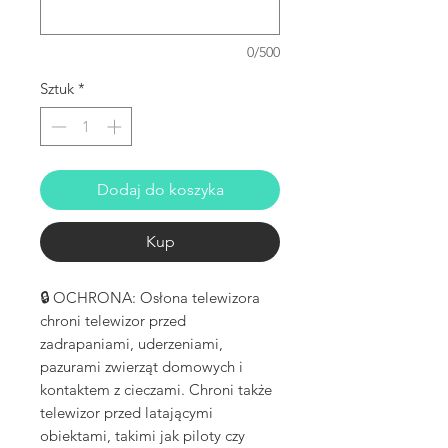
0/500
Sztuk
*
Dodaj do koszyka
Kup
🔒 OCHRONA: Osłona telewizora
chroni telewizor przed
zadrapaniami, uderzeniami,
pazurami zwierząt domowych i
kontaktem z cieczami. Chroni także
telewizor przed latającymi
obiektami, takimi jak piloty czy