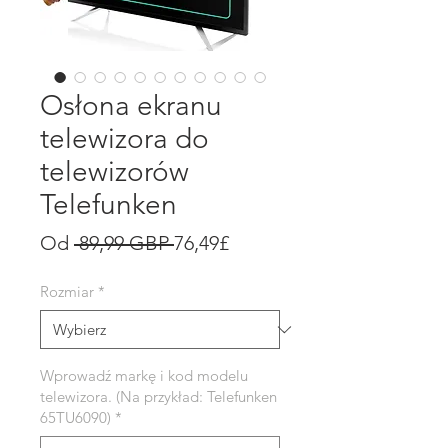
Osłona ekranu
telewizora do
telewizorów
Telefunken
Regularna
Cena
Od
 89,99 GBP 
76,49£
cena
Rabatowa
Rozmiar
*
Wprowadź markę i kod modelu
telewizora. (Na przykład: Telefunken
65TU6090)
*