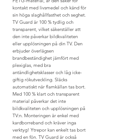
PETG-material, är den säker för
kontakt med livsmedel och känd för
sin höga slaghållfasthet och seghet.
TV Guard är 100 % tydlig och
transparent, vilket säkerställer att
den inte påverkar bildkvaliteten
eller upplösningen på din TV. Den
erbjuder överlägsen
brandbeständighet jämfört med
plexiglas, med bra
antändlighetsklasser och låg icke-
giftig rökutveckling. Släcks
automatiskt när flamkällan tas bort.
Med 100 % klart och transparent
material påverkar det inte
bildkvaliteten och upplösningen på
TV:n. Monteringen är enkel med
kardborreband och kräver inga
verktyg! Ytrepor kan enkelt tas bort
med en fön. TV Guard är också