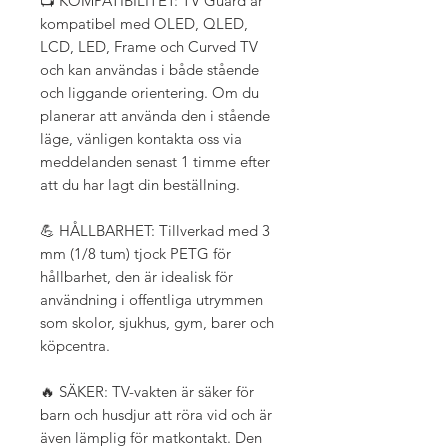
📺 KOMPATIBILITET: TV Guard är
kompatibel med OLED, QLED,
LCD, LED, Frame och Curved TV
och kan användas i både stående
och liggande orientering. Om du
planerar att använda den i stående
läge, vänligen kontakta oss via
meddelanden senast 1 timme efter
att du har lagt din beställning.
💪 HÅLLBARHET: Tillverkad med 3
mm (1/8 tum) tjock PETG för
hållbarhet, den är idealisk för
användning i offentliga utrymmen
som skolor, sjukhus, gym, barer och
köpcentra.
🔥 SÄKER: TV-vakten är säker för
barn och husdjur att röra vid och är
även lämplig för matkontakt. Den