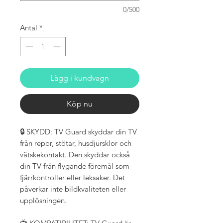
0/500
Antal
*
Lägg i kundvagn
Köp nu
🔒 SKYDD: TV Guard skyddar din TV
från repor, stötar, husdjursklor och
vätskekontakt. Den skyddar också
din TV från flygande föremål som
fjärrkontroller eller leksaker. Det
påverkar inte bildkvaliteten eller
upplösningen.