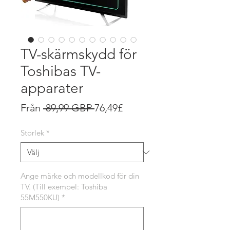
TV-skärmskydd för
Toshibas TV-
apparater
Ordinarie
Reapris
Från
 89,99 GBP 
76,49£
pris
Storlek
*
Ange märke och modellkod för din
TV. (Till exempel: Toshiba
55M550KU)
*