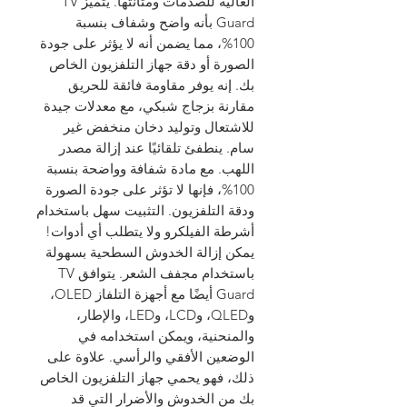
العالية للصدمات ومتانتها. يتميز TV
Guard بأنه واضح وشفاف بنسبة
100%، مما يضمن أنه لا يؤثر على جودة
الصورة أو دقة جهاز التلفزيون الخاص
بك. إنه يوفر مقاومة فائقة للحريق
مقارنة بزجاج شبكي، مع معدلات جيدة
للاشتعال وتوليد دخان منخفض غير
سام. ينطفئ تلقائيًا عند إزالة مصدر
اللهب. مع مادة شفافة وواضحة بنسبة
100%، فإنها لا تؤثر على جودة الصورة
ودقة التلفزيون. التثبيت سهل باستخدام
أشرطة الفيلكرو ولا يتطلب أي أدوات!
يمكن إزالة الخدوش السطحية بسهولة
باستخدام مجفف الشعر. يتوافق TV
Guard أيضًا مع أجهزة التلفاز OLED،
وQLED، وLCD، وLED، والإطار،
والمنحنية، ويمكن استخدامه في
الوضعين الأفقي والرأسي. علاوة على
ذلك، فهو يحمي جهاز التلفزيون الخاص
بك من الخدوش والأضرار التي قد