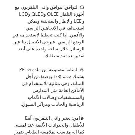
📺 التوافق: يتوافق واقي التلفزيون مع
أجهزة التلفاز OLED وQLED وLCD
وLED والإطار والمنحنية ويمكن
استخدامه في الاتجاهين الرأسي
والأفقي. إذا كنت تخطط لاستخدامه في
الوضع الرأسي، فيرجى الاتصال بنا عبر
الرسائل خلال ساعة واحدة على أبعد
تقدير بعد تقديم طلبك.
💪 المتانة: مصنوعة من مادة PETG
بسُمك 3 مم (1/8 بوصة) من أجل
المتانة، وهي مثالية للاستخدام في
الأماكن العامة مثل المدارس
والمستشفيات وصالات الألعاب
الرياضية والحانات ومراكز التسوق.
🔥آمن: يعتبر واقي التلفزيون آمنًا
للأطفال والحيوانات الأليفة عند لمسه،
كما أنه مناسب لملامسة الطعام. يتميز