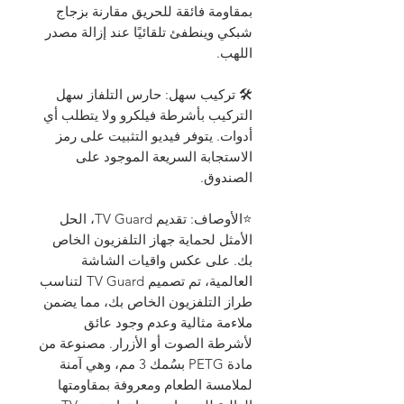
بمقاومة فائقة للحريق مقارنة بزجاج
شبكي وينطفئ تلقائيًا عند إزالة مصدر
اللهب.
🛠️ تركيب سهل: حارس التلفاز سهل
التركيب بأشرطة فيلكرو ولا يتطلب أي
أدوات. يتوفر فيديو التثبيت على رمز
الاستجابة السريعة الموجود على
الصندوق.
⭐الأوصاف: تقديم TV Guard، الحل
الأمثل لحماية جهاز التلفزيون الخاص
بك. على عكس واقيات الشاشة
العالمية، تم تصميم TV Guard لتناسب
طراز التلفزيون الخاص بك، مما يضمن
ملاءمة مثالية وعدم وجود عائق
لأشرطة الصوت أو الأزرار. مصنوعة من
مادة PETG بسُمك 3 مم، وهي آمنة
لملامسة الطعام ومعروفة بمقاومتها