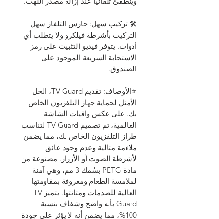
وينطفئ تلقائيًا عند إزالة مصدر اللهب.
🛠️ تركيب سهل: حارس التلفاز سهل
التركيب بأشرطة فيلكرو ولا يتطلب أي
أدوات. يتوفر فيديو التثبيت على رمز
الاستجابة السريعة الموجود على
الصندوق.
⭐الأوصاف: تقديم TV Guard، الحل
الأمثل لحماية جهاز التلفزيون الخاص
بك. على عكس واقيات الشاشة
العالمية، تم تصميم TV Guard لتناسب
طراز التلفزيون الخاص بك، مما يضمن
ملاءمة مثالية وعدم وجود عائق
لأشرطة الصوت أو الأزرار. مصنوعة من
مادة PETG بسُمك 3 مم، وهي آمنة
لملامسة الطعام ومعروفة بمقاومتها
العالية للصدمات ومتانتها. يتميز TV
Guard بأنه واضح وشفاف بنسبة
100%، مما يضمن أنه لا يؤثر على جودة