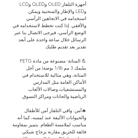
أجهزة التلفاز OLED وQLED وLCD
وLED والإطار والمنحنية ويمكن
استخدامه في الاتجاهين الرأسي
والأفقي. إذا كنت تخطط لاستخدامه في
الوضع الرأسي، فيرجى الاتصال بنا عبر
الرسائل خلال ساعة واحدة على أبعد
تقدير بعد تقديم طلبك.
💪 المتانة: مصنوعة من مادة PETG
بسُمك 3 مم (1/8 بوصة) من أجل
المتانة، وهي مثالية للاستخدام في
الأماكن العامة مثل المدارس
والمستشفيات وصالات الألعاب
الرياضية والحانات ومراكز التسوق.
🔥آمن: واقي التلفاز آمن للأطفال
والحيوانات الأليفة عند لمسه، كما أنه
مناسب لملامسة الطعام. يتميز بمقاومة
فائقة للحريق مقارنة بزجاج شبكي