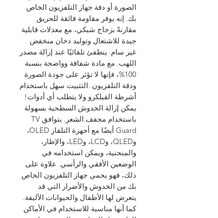
الصورة أو دقة جهاز التلفزيون الخاص
بك. إنه يوفر مقاومة فائقة للحريق
مقارنةً بزجاج شبكي، مع معدلات قابلية
جيدة للاشتعال وتوليد دخان منخفض
غير سام. ينطفئ تلقائيًا عند إزالة مصدر
اللهب. مع مادة شفافة وواضحة بنسبة
100%، فإنها لا تؤثر على جودة الصورة
ودقة التلفزيون. التثبيت سهل باستخدام
أشرطة الفيلكرو ولا يتطلب أي أدوات!
يمكن إزالة الخدوش السطحية بسهولة
باستخدام مجفف الشعر. يتوافق TV
Guard أيضًا مع أجهزة التلفاز OLED،
وQLED، وLCD، وLED، والإطار،
والمنحنية، ويمكن استخدامه في
الوضعين الأفقي والرأسي. علاوة على
ذلك، فهو يحمي جهاز التلفزيون الخاص
بك من الخدوش والأضرار التي قد
يتعرض لها الأطفال والحيوانات الأليفة.
كما أنها مناسبة للاستخدام في الأماكن