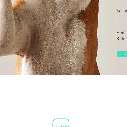
Schla
Einf
Befe
KA