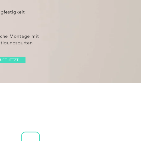
gfestigkeit
ache Montage mit
stigungsgurten
UFE JETZT