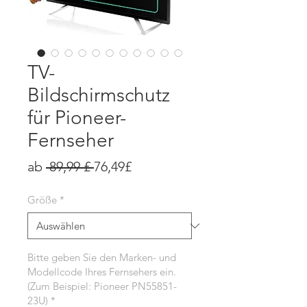
TV-
Bildschirmschutz
für Pioneer-
Fernseher
Standardpreis
Sale-
ab
 89,99 £ 
76,49£
Preis
Größe
*
Bitte geben Sie den Marken- und
Modellcode Ihres Fernsehers ein.
(Zum Beispiel: Pioneer PN55851-
23U)
*