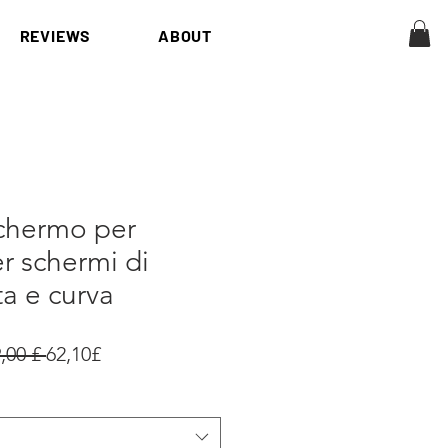
REVIEWS
ABOUT
schermo per
r schermi di
ta e curva
Prezzo
Prezzo
,00 £ 
62,10£
regolare
scontato