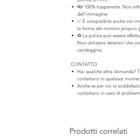
👓 100% trasparente. Non influi
dell'immagine.
✅ È compatibile anche con mo
la forma del monitor proprio g
♻️ La pulizia può essere effe
Non utilizzare detersivi che 
candeggina.
CONTATTO
Hai qualche altra domanda? T
contattarci in qualsiasi mome
Anche se per noi la soddisfazio
contattarci in caso di problemi
Prodotti correlati