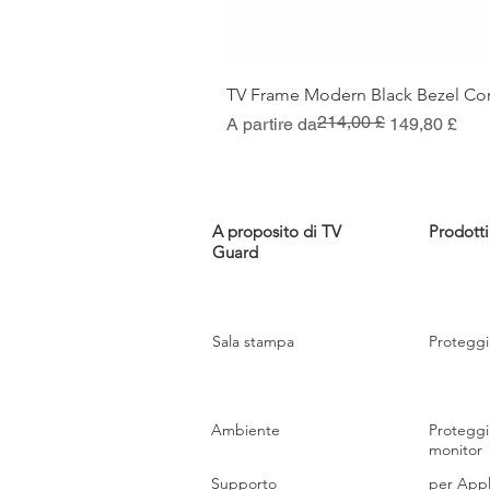
TV Frame Modern Black Bezel Co
214,00 £
Prezzo regolare
Prezzo scontato
A partire da
149,80 £
A proposito di TV
Prodotti
Guard
Sala stampa
Proteggi
Ambiente
Proteggi
monitor
Supporto
per Appl