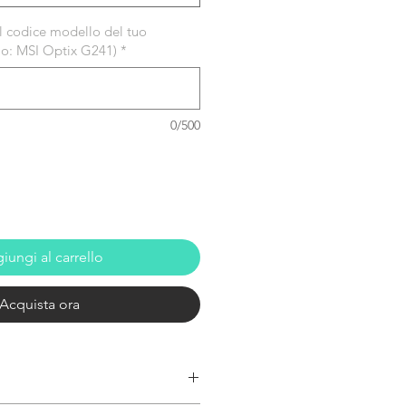
 il codice modello del tuo
io: MSI Optix G241)
*
0/500
iungi al carrello
Acquista ora