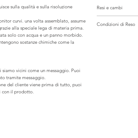
tempo di elaborazione
sce sulla qualità e sulla risoluzione
Resi e cambi
1-2 giorni lavorativi
Orario di arrivo previsto
Stati Uniti/2-6 giorni 
A causa della natura d
nitor curvi. una volta assemblato, assume
Condizioni di Reso
Canada/2-7 giorni lavo
danneggiati o difetto
razie alla speciale lega di materia prima.
Regno Unito/2-5 giorn
Se il tuo prodotto è 
ttuata solo con acqua e un panno morbido.
Australia/4-10 giorni l
qualche difetto nel p
Gli acquirenti sono r
Unione Europea/2-5 gi
consegnaSpedisci gli 
la restituzione. Se l'a
contengono sostanze chimiche come la
Europa extra UE/3-8 gi
condizioni originali,
Ovunque altro/3-10 gi
perdita di valore. (es
Altri fattori, come ritardi
settimana/festivi, potrebb
articolo oltre queste date
i siamo vicini come un messaggio. Puoi
nto tramite messaggio.
ne del cliente viene prima di tutto, puoi
 con il prodotto.