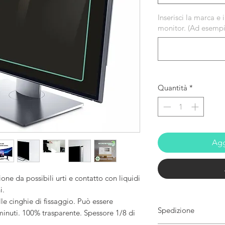
Inserisci la marca e
monitor. (Ad esemp
Quantità
*
Agg
ione da possibili urti e contatto con liquidi
i.
lle cinghie di fissaggio. Può essere
Spedizione
 minuti. 100% trasparente. Spessore 1/8 di