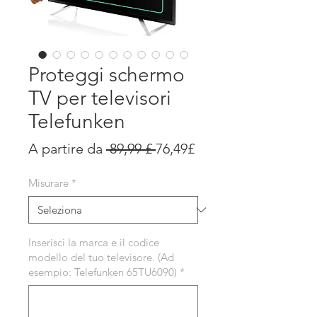
Proteggi schermo
TV per televisori
Telefunken
Prezzo
Prezzo
A partire da
 89,99 £ 
76,49£
regolare
scontato
Misurare
*
Inserisci la marca e il codice
modello del tuo televisore. (Ad
esempio: Telefunken 65TU6090)
*