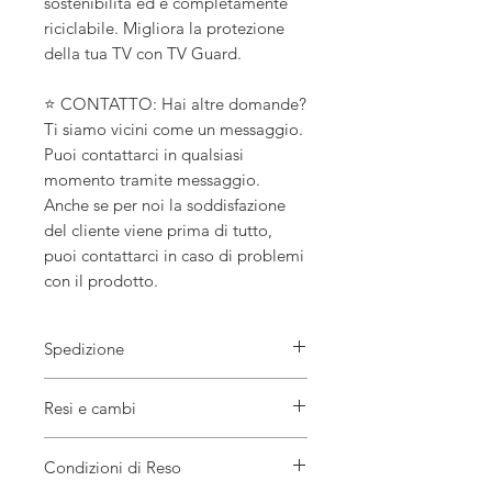
sostenibilità ed è completamente
riciclabile. Migliora la protezione
della tua TV con TV Guard.
⭐ CONTATTO: Hai altre domande?
Ti siamo vicini come un messaggio.
Puoi contattarci in qualsiasi
momento tramite messaggio.
Anche se per noi la soddisfazione
del cliente viene prima di tutto,
puoi contattarci in caso di problemi
con il prodotto.
Spedizione
tempo di elaborazione
Resi e cambi
1-2 giorni lavorativi
Orario di arrivo previsto
Stati Uniti/2-6 giorni lavorativi
A causa della natura di questi articoli, a
Condizioni di Reso
Canada/2-7 giorni lavorativi
meno che non arrivino danneggiati o
Regno Unito/2-5 giorni lavorativi
difettosi, non posso accettare resi.