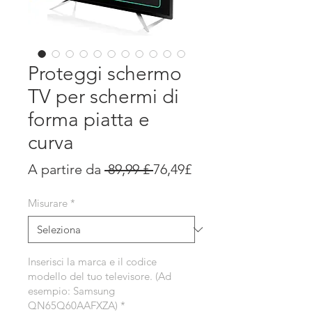
Proteggi schermo
TV per schermi di
forma piatta e
curva
Prezzo
Prezzo
A partire da
 89,99 £ 
76,49£
regolare
scontato
Misurare
*
Inserisci la marca e il codice
modello del tuo televisore. (Ad
esempio: Samsung
QN65Q60AAFXZA)
*