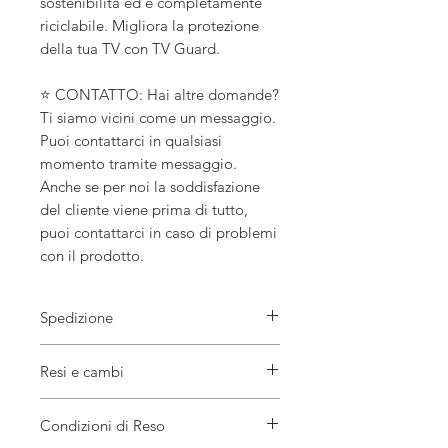
sostenibilità ed è completamente
riciclabile. Migliora la protezione
della tua TV con TV Guard.
⭐ CONTATTO: Hai altre domande?
Ti siamo vicini come un messaggio.
Puoi contattarci in qualsiasi
momento tramite messaggio.
Anche se per noi la soddisfazione
del cliente viene prima di tutto,
puoi contattarci in caso di problemi
con il prodotto.
Spedizione
tempo di elaborazione
Resi e cambi
1-2 giorni lavorativi
Orario di arrivo previsto
Stati Uniti/2-6 giorni lavorativi
A causa della natura di questi articoli, a
Condizioni di Reso
Canada/2-7 giorni lavorativi
meno che non arrivino danneggiati o
Regno Unito/2-5 giorni lavorativi
difettosi, non posso accettare resi.