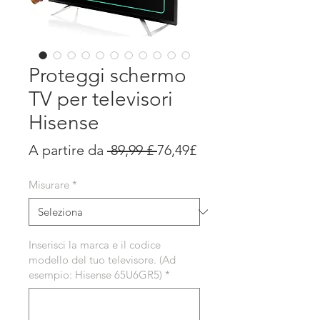
Proteggi schermo
TV per televisori
Hisense
Prezzo
Prezzo
A partire da
 89,99 £ 
76,49£
regolare
scontato
Misurare
*
Inserisci la marca e il codice
modello del tuo televisore. (Ad
esempio: Hisense 65U6GR5)
*