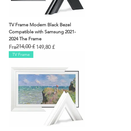
TV Frame Modern Black Bezel
Compatible with Samsung 2021-
2024 The Frame
214,00 £
Regulær pris
Salgspris
Fra
149,80 £
TV Frame