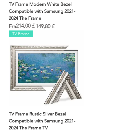
TV Frame Modern White Bezel
Compatible with Samsung 2021-
2024 The Frame
214,00 £
Regulær pris
Salgspris
Fra
149,80 £
TV Frame
TV Frame Rustic Silver Bezel
Compatible with Samsung 2021-
2024 The Frame TV