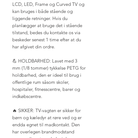
LCD, LED, Frame og Curved TV og
kan bruges i både stående og
liggende retninger. Hvis du
planlægger at bruge det i stående
tilstand, bedes du kontakte os via
beskeder senest 1 time efter at du
har afgivet din ordre.
💪 HOLDBARHED: Lavet med 3
mm (1/8 tommer) tykkelse PETG for
holdbarhed, den er ideel til brug i
offentlige rum såsom skoler,
hospitaler, fitnesscentre, barer og
indkøbscentre.
🔥 SIKKER: TV-vagten er sikker for
børn og kæledyr at røre ved og er
endda egnet til madkontakt. Den
har overlegen brandmodstand