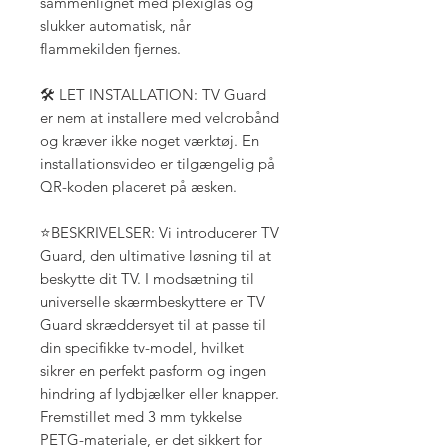
sammenlignet med plexiglas og
slukker automatisk, når
flammekilden fjernes.
🛠️ LET INSTALLATION: TV Guard
er nem at installere med velcrobånd
og kræver ikke noget værktøj. En
installationsvideo er tilgængelig på
QR-koden placeret på æsken.
⭐BESKRIVELSER: Vi introducerer TV
Guard, den ultimative løsning til at
beskytte dit TV. I modsætning til
universelle skærmbeskyttere er TV
Guard skræddersyet til at passe til
din specifikke tv-model, hvilket
sikrer en perfekt pasform og ingen
hindring af lydbjælker eller knapper.
Fremstillet med 3 mm tykkelse
PETG-materiale, er det sikkert for