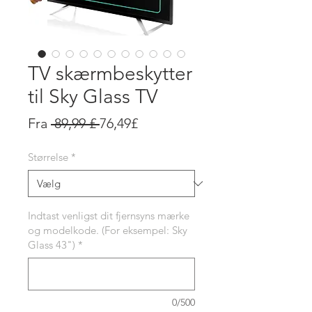
TV skærmbeskytter
til Sky Glass TV
Regulær
Salgspris
Fra
 89,99 £ 
76,49£
pris
Størrelse
*
Indtast venligst dit fjernsyns mærke
og modelkode. (For eksempel: Sky
Glass 43")
*
0/500