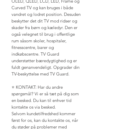
OLED, QLED, LCD, LED, Frame og
Curved TV og kan bruges i både
vandret og lodret position. Desuden
beskytter det dit TV mod ridser og
skader fra børn og kæledyr. Den er
også velegnet til brug i offentlige
rum såsom skoler, hospitaler,
fitnesscentre, barer og
indkøbscentre. TV Guard
understøtter bæredygtighed og er
fuldt genanvendeligt. Opgrader din
TV-beskyttelse med TV Guard.
⭐ KONTAKT: Har du andre
spørgsmål? Vi er så tæt på dig som
en besked. Du kan til enhver tid
kontakte os via besked.
Selvom kundetilfredshed kommer
først for os, kan du kontakte os, når
du støder på problemer med