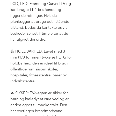
LCD, LED, Frame og Curved TV og
kan bruges i både stående og
liggende retninger. Hvis du
planlægger at bruge det i stående
tilstand, bedes du kontakte os via
beskeder senest 1 time efter at du
har afgivet din ordre.
💪 HOLDBARHED: Lavet med 3
mm (1/8 tommer) tykkelse PETG for
holdbarhed, den er ideel til brug i
offentlige rum såsom skoler,
hospitaler, fitnesscentre, barer og
indkøbscentre.
🔥 SIKKER: TV-vagten er sikker for
børn og kæledyr at røre ved og er
endda egnet til madkontakt. Den
har overlegen brandmodstand