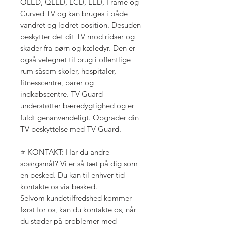
OLED, QLED, LCD, LED, Frame og
Curved TV og kan bruges i både
vandret og lodret position. Desuden
beskytter det dit TV mod ridser og
skader fra børn og kæledyr. Den er
også velegnet til brug i offentlige
rum såsom skoler, hospitaler,
fitnesscentre, barer og
indkøbscentre. TV Guard
understøtter bæredygtighed og er
fuldt genanvendeligt. Opgrader din
TV-beskyttelse med TV Guard.
⭐ KONTAKT: Har du andre
spørgsmål? Vi er så tæt på dig som
en besked. Du kan til enhver tid
kontakte os via besked.
Selvom kundetilfredshed kommer
først for os, kan du kontakte os, når
du støder på problemer med