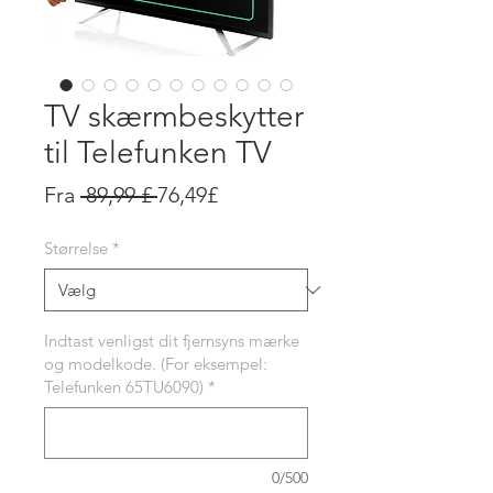
TV skærmbeskytter
til Telefunken TV
Regulær
Salgspris
Fra
 89,99 £ 
76,49£
pris
Størrelse
*
Indtast venligst dit fjernsyns mærke
og modelkode. (For eksempel:
Telefunken 65TU6090)
*
0/500