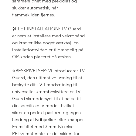
sammenlignet med plexiglas og
slukker automatisk, når
flammekilden fjernes.
🛠️ LET INSTALLATION: TV Guard
er nem at installere med velcrobånd
og kræver ikke noget værktøj. En
installationsvideo er tilgængelig på
QR-koden placeret på æsken.
⭐BESKRIVELSER: Vi introducerer TV
Guard, den ultimative løsning til at
beskytte dit TV. I modsætning til
universelle skærmbeskyttere er TV
Guard skræddersyet til at passe til
din specifikke tv-model, hvilket
sikrer en perfekt pasform og ingen
hindring af lydbjælker eller knapper.
Fremstillet med 3 mm tykkelse
PETG-materiale, er det sikkert for